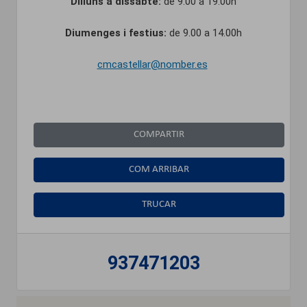
Dilluns a dissabte:
de 9.00 a 19.00h
Diumenges i festius:
de 9.00 a 14.00h
cmcastellar@nomber.es
COMPARTIR
COM ARRIBAR
TRUCAR
937471203