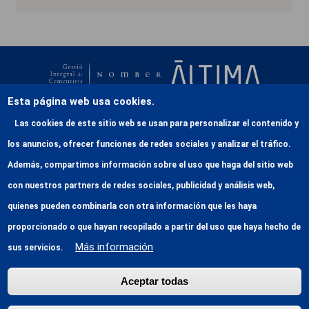
Esta página web usa cookies.
Las cookies de este sitio web se usan para personalizar el contenido y
937 471 203
los anuncios, ofrecer funciones de redes sociales y analizar el tráfico.
Serrat del Vent (Urbanización Fruiters s/n) - 08211
Además, compartimos información sobre el uso que haga del sitio web
Castellar del Vallès
con nuestros partners de redes sociales, publicidad y análisis web,
quienes pueden combinarla con otra información que les haya
Menu footderCat Castellar del Valles
CONTACTE
proporcionado o que hayan recopilado a partir del uso que haya hecho de
COM ARRIBAR
Más información
sus servicios.
ENQUESTA
Aceptar todas
Footer ca Castellar del Vallès
@ Gic de Nomber
Avís legal